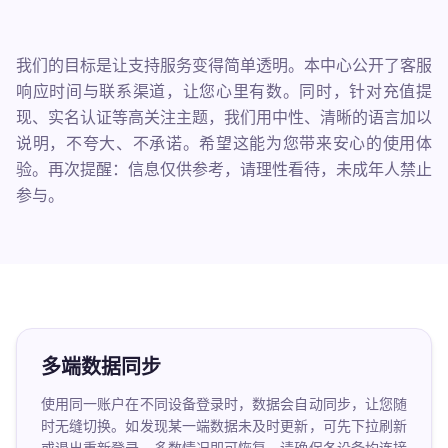
我们的目标是让支持服务变得简单透明。本中心公开了客服
响应时间与联系渠道，让您心里有数。同时，针对充值提
现、实名认证等高关注主题，我们用中性、清晰的语言加以
说明，不夸大、不承诺。希望这能为您带来安心的使用体
验。再次提醒：信息仅供参考，请理性看待，未成年人禁止
参与。
多端数据同步
使用同一账户在不同设备登录时，数据会自动同步，让您随
时无缝切换。如发现某一端数据未及时更新，可先下拉刷新
或退出重新登录，多数情况即可恢复。请确保各设备均连接