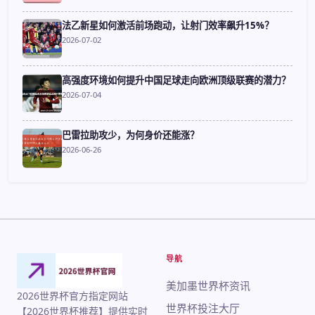
法乙新星如何激活前场跑动，让射门效率飙升15%？
2026-07-02
高强度环境如何提升中国足球走向欧洲顶级联赛的潜力？
2026-07-04
巴雷拉助攻少，为何身价还能涨？
2026-06-26
导航
美加墨世界杯资讯
2026世界杯官方指定网站
世界杯投注大厅
【2026世界杯推荐】提供实时