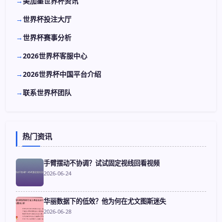
美加墨世界杯资讯
世界杯投注大厅
世界杯赛事分析
2026世界杯客服中心
2026世界杯中国平台介绍
联系世界杯团队
热门资讯
手臂摆动不协调？试试固定视线回看视频
2026-06-24
华丽数据下的低效？他为何在尤文图斯迷失
2026-06-28