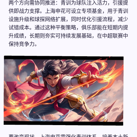
两个方向需协同推进：青训为球队注入活力，引援提
供即战力支撑。上海申花可设立专项基金，用于青训
设施升级和球探网络扩展，同时优化引援流程，减少
试错成本。通过这种平衡策略，俱乐部能在短期内提
升成绩，长期则夯实可持续发展基础，在中超联赛中
保持竞争力。