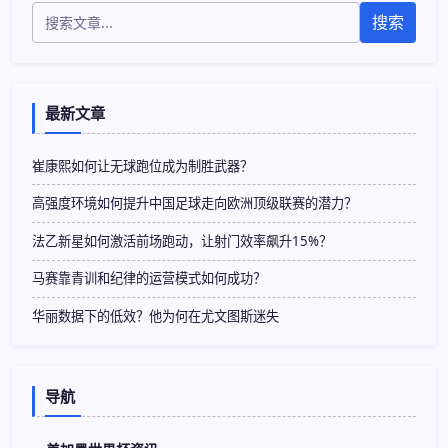
搜索
最新文章
崔康熙如何让无球跑位成为制胜武器？
高强度环境如何提升中国足球走向欧洲顶级联赛的潜力？
法乙新星如何激活前场跑动，让射门效率飙升15%？
马赛靠青训和纪律的运营模式如何成功？
华丽数据下的低效？他为何在尤文图斯迷失
导航