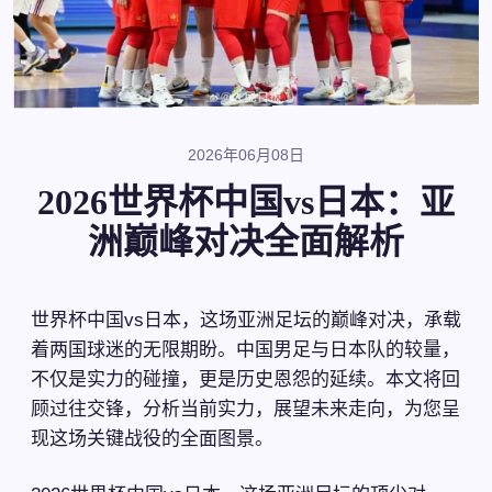
2026年06月08日
2026世界杯中国vs日本：亚
洲巅峰对决全面解析
世界杯中国vs日本，这场亚洲足坛的巅峰对决，承载
着两国球迷的无限期盼。中国男足与日本队的较量，
不仅是实力的碰撞，更是历史恩怨的延续。本文将回
顾过往交锋，分析当前实力，展望未来走向，为您呈
现这场关键战役的全面图景。