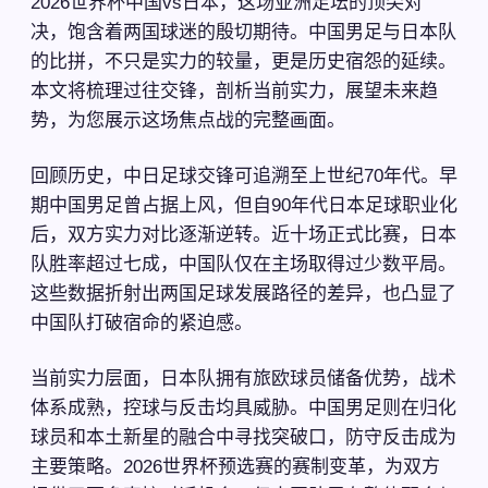
2026世界杯中国vs日本，这场亚洲足坛的顶尖对
决，饱含着两国球迷的殷切期待。中国男足与日本队
的比拼，不只是实力的较量，更是历史宿怨的延续。
本文将梳理过往交锋，剖析当前实力，展望未来趋
势，为您展示这场焦点战的完整画面。
回顾历史，中日足球交锋可追溯至上世纪70年代。早
期中国男足曾占据上风，但自90年代日本足球职业化
后，双方实力对比逐渐逆转。近十场正式比赛，日本
队胜率超过七成，中国队仅在主场取得过少数平局。
这些数据折射出两国足球发展路径的差异，也凸显了
中国队打破宿命的紧迫感。
当前实力层面，日本队拥有旅欧球员储备优势，战术
体系成熟，控球与反击均具威胁。中国男足则在归化
球员和本土新星的融合中寻找突破口，防守反击成为
主要策略。2026世界杯预选赛的赛制变革，为双方