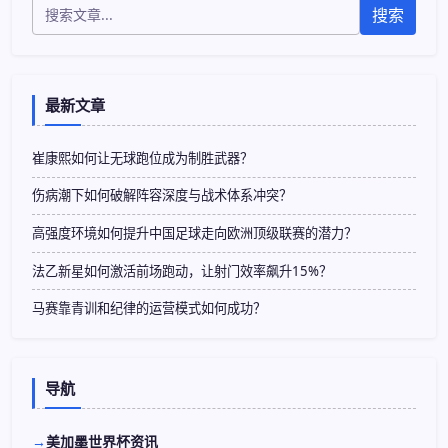
搜索
最新文章
崔康熙如何让无球跑位成为制胜武器？
伤病潮下如何破解阵容深度与战术体系冲突？
高强度环境如何提升中国足球走向欧洲顶级联赛的潜力？
法乙新星如何激活前场跑动，让射门效率飙升15%？
马赛靠青训和纪律的运营模式如何成功？
导航
美加墨世界杯资讯