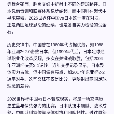
等舞台碰面，胜负交织中折射出不同的足球路径。日
本凭借青训和联赛体系稳步崛起，而中国则在起伏中
寻求突破。2026世界杯中国vs日本这一潜在对决，
正是两国足球恩怨的延续，也是各自实力检验的试金
石。
历史交锋中，中国曾在1980年代占据优势，如1988
年亚洲杯2-0击败日本。但1990年代后，日本足球通
过职业化改革反超，多次在关键战取胜，包括2004
年亚洲杯决赛3-1逆转。近年交手记录显示，日本整
体实力占优，但中国偶有亮点，如2017年东亚杯2-2
逼平对手。这些交锋不仅是比分，更映射出两国足球
理念的差异。
2026世界杯中国vs日本若成现实，将是一场充满历
史重量与情感张力的比赛。日本队技术细腻、战术成
熟，中国队则需依靠身体对抗和团队韧性。过往恩怨