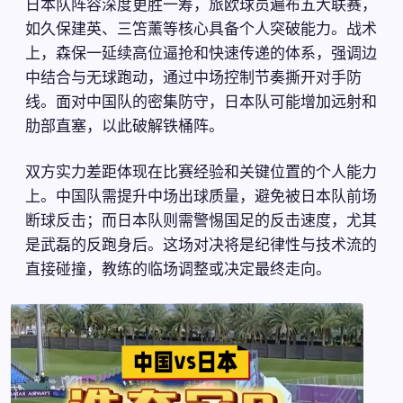
日本队阵容深度更胜一筹，旅欧球员遍布五大联赛，
如久保建英、三笘薰等核心具备个人突破能力。战术
上，森保一延续高位逼抢和快速传递的体系，强调边
中结合与无球跑动，通过中场控制节奏撕开对手防
线。面对中国队的密集防守，日本队可能增加远射和
肋部直塞，以此破解铁桶阵。
双方实力差距体现在比赛经验和关键位置的个人能力
上。中国队需提升中场出球质量，避免被日本队前场
断球反击；而日本队则需警惕国足的反击速度，尤其
是武磊的反跑身后。这场对决将是纪律性与技术流的
直接碰撞，教练的临场调整或决定最终走向。