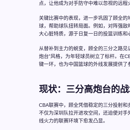
点，让他成为对手防守中难以忽视的远程
关键比赛中的表现，进一步巩固了顾全的
球，帮助球队扭转局面。例如，对阵强敌
大心脏特质，源于日复一日的投篮训练和
从替补到主力的蜕变，顾全的三分之路见
炮台”风格，为年轻球员树立了标杆。在C
键一环，也为中国篮球的外线发展提供了
现状：三分高炮台的战
CBA联赛中，顾全凭借稳定的三分投射和
不仅为深圳队拉开进攻空间，还迫使对手
线火力的联赛环境下愈发凸显。