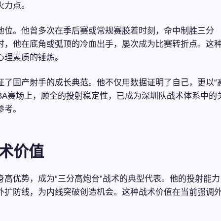
火力点。
地位。他曾多次在季后赛或常规赛胶着时刻，命中制胜三分
时，他在底角或弧顶的冷血出手，屡次成为比赛转折点。这
心理素质的锤炼。
证了国产射手的成长典范。他不仅用数据证明了自己，更以“
BA赛场上，顾全的投射稳定性，已成为深圳队战术体系中的
参考。
术价值
身高优势，成为“三分高炮台”战术的典型代表。他的投射能力
外扩防线，为内线突破创造机会。这种战术价值在当前强调