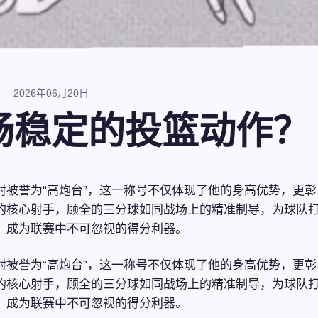
2026年06月20日
畅稳定的投篮动作？
射被誉为“高炮台”，这一称号不仅体现了他的身高优势，更彰
的核心射手，顾全的三分球如同战场上的精准制导，为球队
，成为联赛中不可忽视的得分利器。
射被誉为“高炮台”，这一称号不仅体现了他的身高优势，更彰
的核心射手，顾全的三分球如同战场上的精准制导，为球队
，成为联赛中不可忽视的得分利器。