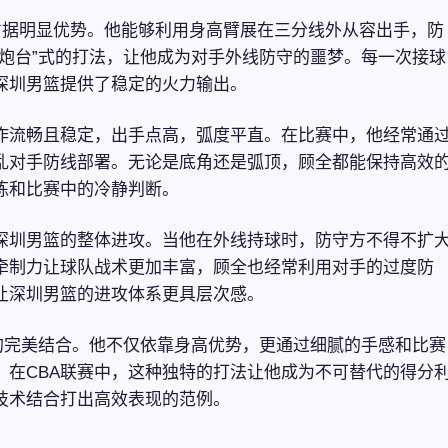
占据明显优势。他能够利用身高臂展在三分线外从容出手，防
炮台”式的打法，让他成为对手外线防守的噩梦。每一次接球
深圳男篮提供了稳定的火力输出。
作流畅且稳定，出手点高，弧度平直。在比赛中，他经常通
乱对手防线部署。无论是底角还是弧顶，顾全都能保持高效
练和比赛中的冷静判断。
深圳男篮的整体进攻。当他在外线持球时，防守方不得不扩
牵制力让球队战术更加丰富，顾全也经常利用对手的过度防
让深圳男篮的进攻体系更具层次感。
的完美结合。他不仅依靠身高优势，更通过细腻的手感和比赛
。在CBA联赛中，这种独特的打法让他成为不可替代的得分
技术结合打出高效表现的范例。