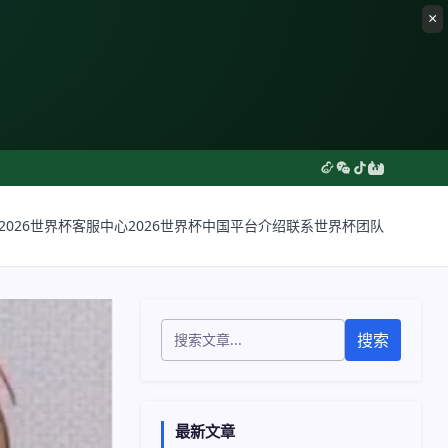
2026世界杯客服中心
2026世界杯中国平台介绍
联系世界杯团队
搜索
最新文章