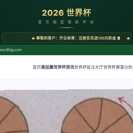
hour@qq.com
首页
美加墨世界杯资讯
世界杯投注大厅
世界杯赛事分析