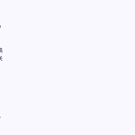
种
高
关
外